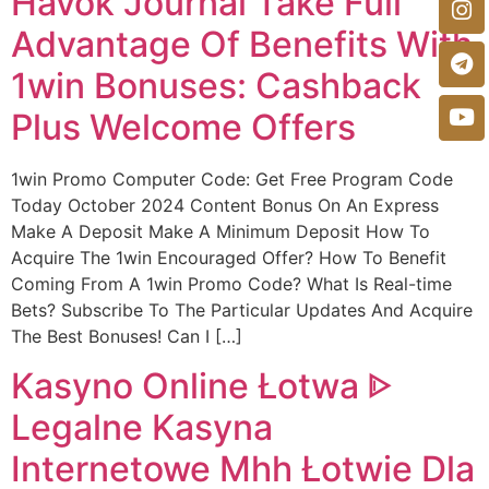
Havok Journal Take Full
Advantage Of Benefits With
1win Bonuses: Cashback
Plus Welcome Offers
1win Promo Computer Code: Get Free Program Code
Today October 2024 Content Bonus On An Express
Make A Deposit Make A Minimum Deposit How To
Acquire The 1win Encouraged Offer? How To Benefit
Coming From A 1win Promo Code? What Is Real-time
Bets? Subscribe To The Particular Updates And Acquire
The Best Bonuses! Can I […]
Kasyno Online Łotwa ᐈ
Legalne Kasyna
Internetowe Mhh Łotwie Dla