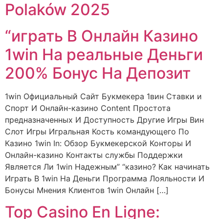
Polaków 2025
“играть В Онлайн Казино
1win На реальные Деньги
200% Бонус На Депозит
1win Официальный Сайт Букмекера 1вин Ставки и
Спорт И Онлайн-казино Content Простота
предназначенных И Доступность Другие Игры Вин
Слот Игры Игральная Кость командующего По
Казино 1win In: Обзор Букмекерской Конторы И
Онлайн-казино Контакты службы Поддержки
Является Ли 1win Надежным” “казино? Как начинать
Играть В 1win На Деньги Программа Лояльности И
Бонусы Мнения Клиентов 1win Онлайн […]
Top Casino En Ligne: