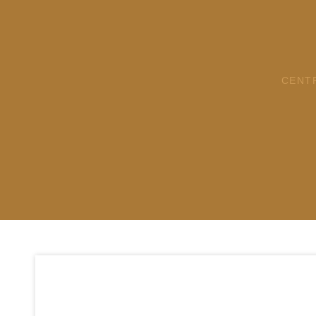
CENTR