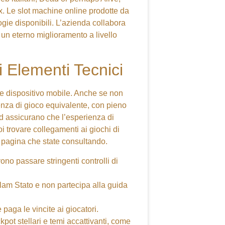
ix. Le slot machine online prodotte da
gie disponibili. L’azienda collabora
d un eterno miglioramento a livello
 Elementi Tecnici
de dispositivo mobile. Anche se non
enza di gioco equivalente, con pieno
oid assicurano che l’esperienza di
poi trovare collegamenti ai giochi di
a pagina che state consultando.
ono passare stringenti controlli di
lam Stato e non partecipa alla guida
ga le vincite ai giocatori.
pot stellari e temi accattivanti, come