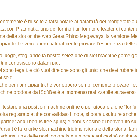
centemente è riuscito a farsi notare al dalam là del morigerato au
ta con Pragmatic, uno dei fornitori un fornitore leader di contenut
ina della slot on the web Great Rhino Megaways, la versione Meg
incipianti che vorrebbero naturalmente provare l’esperienza delle 
ro luogo, sfogliando la nostra selezione di slot machine game gr
i incuriosiscono dalam più.
ono legali, e ciò vuol dire che sono gli unici che devi rubare i
i soldi.
, anche per i principianti che vorrebbero semplicemente provare l’e
achine prodotte da iSoftBet è al momento realizzabile attraverso 
ach testare una position machine online o per giocare alone “for f
a registrato at the convalidato il nota, si potrà usufruire anch
 partner and i bonus free spins) e bonus casino di benvenuto sul
Pursuit è la knorke slot machine tridimensionale della storia, f
 Starburst, una delle position gratis più giocate sui casinò on the