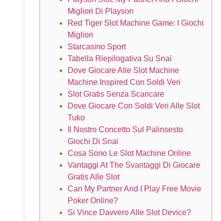
Migliori Di Playson
Red Tiger Slot Machine Game: I Giochi
Migliori
Starcasino Sport
Tabella Riepilogativa Su Snai
Dove Giocare Alle Slot Machine
Machine Inspired Con Soldi Veri
Slot Gratis Senza Scaricare
Dove Giocare Con Soldi Veri Alle Slot
Tuko
Il Nostro Concetto Sul Palinsesto
Giochi Di Snai
Cosa Sono Le Slot Machine Online
Vantaggi At The Svantaggi Di Giocare
Gratis Alle Slot
Can My Partner And I Play Free Movie
Poker Online?
Si Vince Davvero Alle Slot Device?