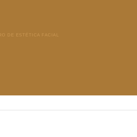
O DE ESTÉTICA FACIAL