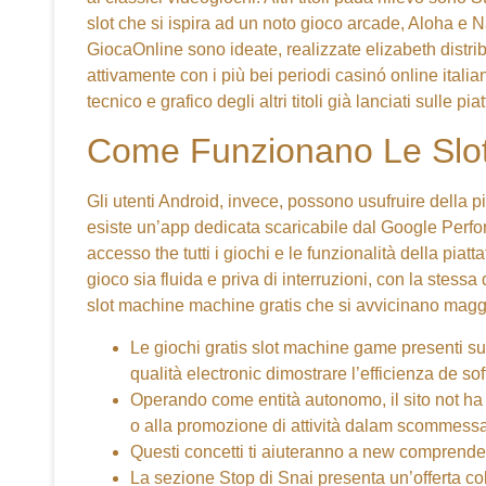
slot che si ispira ad un noto gioco arcade, Aloha e N
GiocaOnline sono ideate, realizzate elizabeth distri
attivamente con i più bei periodi casinó online italia
tecnico e grafico degli altri titoli già lanciati sulle pi
Come Funzionano Le Slot O
Gli utenti Android, invece, possono usufruire della 
esiste un’app dedicata scaricabile dal Google Perfor
accesso the tutti i giochi e le funzionalità della piat
gioco sia fluida e priva di interruzioni, con la stessa 
slot machine machine gratis che si avvicinano maggi
Le giochi gratis slot machine game presenti su q
qualità electronic dimostrare l’efficienza de so
Operando come entità autonomo, il sito not ha
o alla promozione di attività dalam scommessa,
Questi concetti ti aiuteranno a new comprend
La sezione Stop di Snai presenta un’offerta col