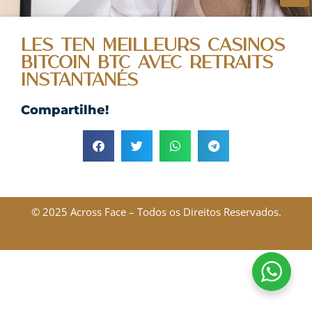
LES TEN MEILLEURS CASINOS
BITCOIN BTC AVEC RETRAITS
INSTANTANÉS
Compartilhe!
© 2025 Across Face – Todos os Direitos Reservados.