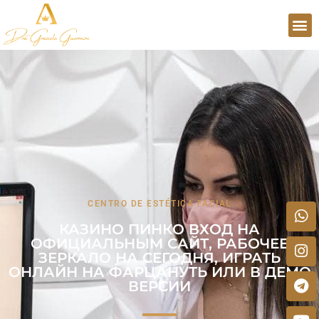
Dra Graziele Guerreiro
Tratamentos Faciais
Conheça nossa clínica
CENTRO DE ESTÉTICA FACIAL
КАЗИНО ПИНКО ВХОД НА
ОФИЦИАЛЬНЫМ САЙТ, РАБОЧЕЕ
ЗЕРКАЛО НА СЕГОДНЯ, ИГРАТЬ
ОНЛАЙН НА ФАРЦАНУТЬ ИЛИ В ДЕМО
ВЕРСИИ