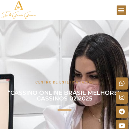
Dra Graziele Guerreiro
Tratamentos Faciais
Conheça nossa clínica
CENTRO DE ESTÉTICA FACIAL
“CASSINO ONLINE BRASIL MELHORES
CASSINOS 02 2025