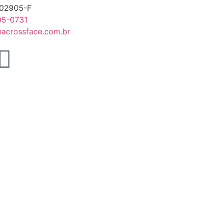
202905-F
05-0731
acrossface.com.br