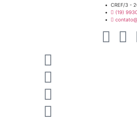
CREF/3 - 
(19) 993
contato@