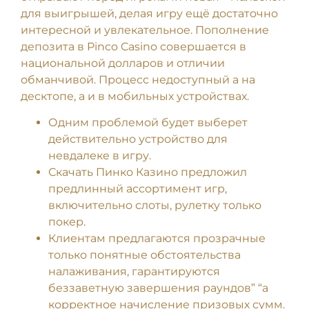
для выигрышей, делая игру ещё достаточно
интересной и увлекательное. Пополнение
депозита в Pinco Casino совершается в
национальной долларов и отличии
обманчивой. Процесс недоступный а на
десктопе, а и в мобильных устройствах.
Одним проблемой будет выберет
действительно устройство для
невдалеке в игру.
Скачать Пинко Казино предложил
предлинный ассортимент игр,
включительно слоты, рулетку только
покер.
Клиентам предлагаются прозрачные
только понятные обстоятельства
налаживания, гарантируются
беззаветную завершения раундов” “а
корректное начисление призовых сумм.