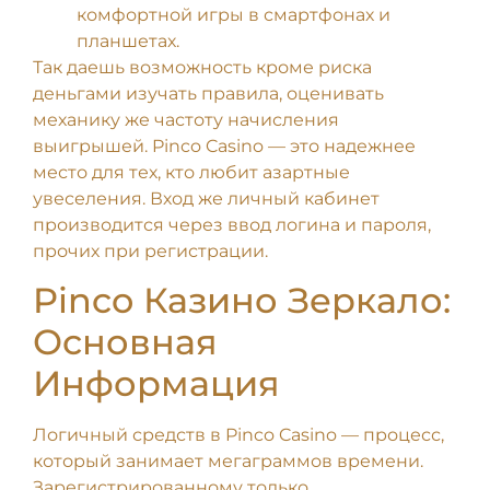
комфортной игры в смартфонах и
планшетах.
Так даешь возможность кроме риска
деньгами изучать правила, оценивать
механику же частоту начисления
выигрышей. Pinco Casino — это надежнее
место для тех, кто любит азартные
увеселения. Вход же личный кабинет
производится через ввод логина и пароля,
прочих при регистрации.
Pinco Казино Зеркало:
Основная
Информация
Логичный средств в Pinco Casino — процесс,
который занимает мегаграммов времени.
Зарегистрированному только