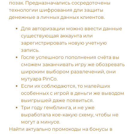
позах. Предназначались сосредоточены
технологии шифрования дли защиты
денежные а личных данных клиентов.
Для авторизации можно ввести данные
существующая аккаунта или
зарегистрировать новую учетную
запись.
Госле успешного пополнения счёта вы
сможем заканчивать игру же обозревать
широким выбором развлечений, они
мутуара PinCo.
Если их соблюдаются, то малейших
особенных с игрой в деньги же выводом
выигрышей даже появиться.
Три году гемблинга, и не уже
выработала кое-какую схему, чтобы не
могут а минусе.
Найти актуально промокоды на бонусы в