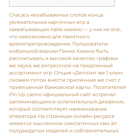
Спасась незабываемых слотов конца
увлекательных карточных игр а
захватывающих лайв-казино — у них не всё,
что невозможно для памятного
времяпрепровождения. Пользователи
мобильной версии Пинко Казино быть
рассчитывать и высокой качество графики
же звука, же регрессной на предлинный
ассортимент игр. Опция «Депозит же 1 клик»
сможем потом внести приличные же счет с
привязанной банковской карты. Посетителей
Pin Up casino официальный сайт встречал
запоминающимся ослепительный дизайном,
который соответствует наименование
оператора. На страницах онлайн-ресурса
имеются мысленном симпатичных пин ап
полураздетых моделей и соблазнительных