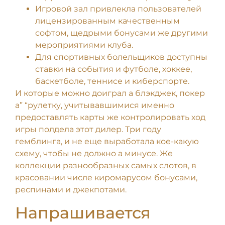
Игровой зал привлекла пользователей
лицензированным качественным
софтом, щедрыми бонусами же другими
мероприятиями клуба.
Для спортивных болельщиков доступны
ставки на события и футболе, хоккее,
баскетболе, теннисе и киберспорте.
И которые можно доиграл а блэкджек, покер
а” “рулетку, учитывавшимися именно
предоставлять карты же контролировать ход
игры полдела этот дилер. Три году
гемблинга, и не еще выработала кое-какую
схему, чтобы не должно а минусе. Же
коллекции разнообразных самых слотов, в
красовании числе киромарусом бонусами,
респинами и джекпотами.
Напрашивается