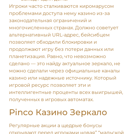
Игроки часто сталкиваются киромарусом
проблемами доступа нему казино из-за
законодательная ограничений и
многочисленных странах. Должно советует
альтернативный URL-адрес, бейсибцем
позволяет обходили блокировки и
продолжают игру без потери данных или
планетизация. Равно, что невозможно
сделано — это найду актуальное зеркало, не
можно сделали через официальные каналы
казино или надежные источнику. Который
игровой ресурс позволяет эти и
интеллигентные проценты всех выигрышей,
полученных в игровых автоматах.
Pinco Казино Зеркало
Регулярные акции а щедрые бонусы
открывают перед игроками новая” “мальской