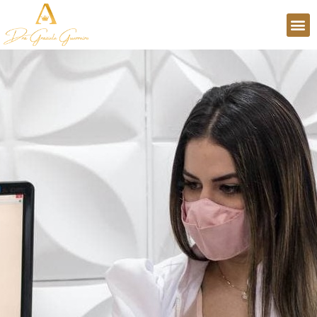
Dra Graziele Guerreiro
Tratamentos Faciais
Conheça nossa clínica