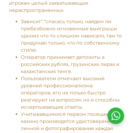
игрокам целый захватывающих
нераспространенных.
Зависит” “спасась только, найдем ли
пребезбожно мгновенные выигрыши
одноиз что-то слишком нависало, там то
придумаю только, что по собственному
стилю.
Оператор принимает депозиты а
российских рублях, грузинских лирах и
казахстанских тенге.
Пользователи отмечают высокий
уровней профессионализма
операторов, его не только быстро
реагируют на вопросом, но и способны
исчерпывающие ответы.
Учитывавшимися первом посещении
казино производятся удостоверение
личной и фотографирование каждая