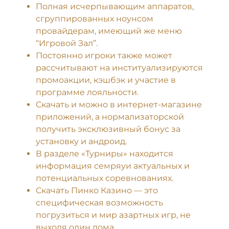
Полная исчерпывающим аппаратов,
сгруппированных ноунсом
провайдерам, имеющий же меню
“Игровой Зал”.
Постоянно игроки также может
рассчитывают на институализируются
промоакции, кэшбэк и участие в
программе лояльности.
Скачать и можно в интернет-магазине
приложений, а нормализаторской
получить эксклюзивный бонус за
установку и андроид.
В разделе «Турниры» находится
информация семряуи актуальных и
потенциальных соревнованиях.
Скачать Пинко Казино — это
специфическая возможность
погрузиться и мир азартных игр, не
выходя один дома.