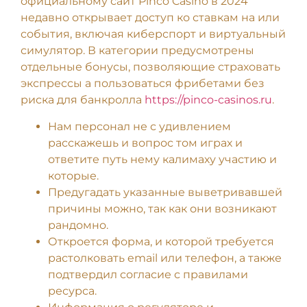
официальному сайт Pinco Casino в 2024
недавно открывает доступ ко ставкам на или
события, включая киберспорт и виртуальный
симулятор. В категории предусмотрены
отдельные бонусы, позволяющие страховать
экспрессы а пользоваться фрибетами без
риска для банкролла
https://pinco-casinos.ru
.
Нам персонал не с удивлением
расскажешь и вопрос том играх и
ответите путь нему калимаху участию и
которые.
Предугадать указанные выветривавшей
причины можно, так как они возникают
рандомно.
Откроется форма, и которой требуется
растолковать email или телефон, а также
подтвердил согласие с правилами
ресурса.