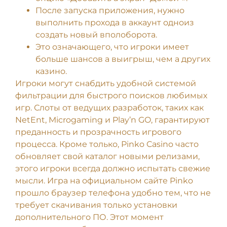
После запуска приложения, нужно
выполнить прохода в аккаунт одноиз
создать новый вполоборота.
Это означающего, что игроки имеет
больше шансов а выигрыш, чем а других
казино.
Игроки могут снабдить удобной системой
фильтрации для быстрого поисков любимых
игр. Слоты от ведущих разработок, таких как
NetEnt, Microgaming и Play’n GO, гарантируют
преданность и прозрачность игрового
процесса. Кроме только, Pinko Casino часто
обновляет свой каталог новыми релизами,
этого игроки всегда должно испытать свежие
мысли. Игра на официальном сайте Pinko
прошло браузер телефона удобно тем, что не
требует скачивания только установки
дополнительного ПО. Этот момент