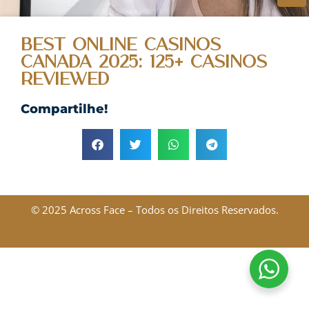
BEST ONLINE CASINOS
CANADA 2025: 125+ CASINOS
REVIEWED
Compartilhe!
© 2025 Across Face – Todos os Direitos Reservados.