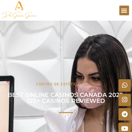
Dra Graziele Guerreiro
Tratamentos Faciais
Conheça nossa clínica
CENTRO DE ESTÉTICA FACIAL
BEST ONLINE CASINOS CANADA 2025:
125+ CASINOS REVIEWED