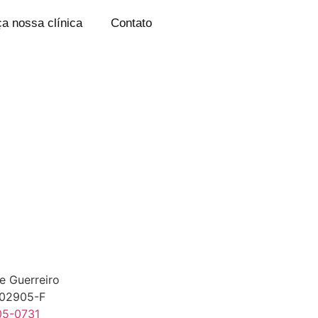
a nossa clínica
Contato
e Guerreiro
202905-F
05-0731