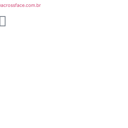
acrossface.com.br