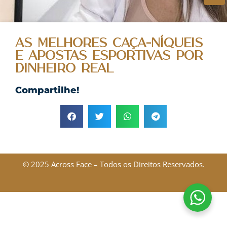
AS MELHORES CAÇA-NÍQUEIS
E APOSTAS ESPORTIVAS POR
DINHEIRO REAL
Compartilhe!
© 2025 Across Face – Todos os Direitos Reservados.