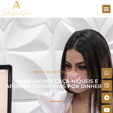
Dra Graziele Guerreiro
Tratamentos Faciais
Conheça nossa clínica
CENTRO DE ESTÉTICA FACIAL
AS MELHORES CAÇA-NÍQUEIS E
APOSTAS ESPORTIVAS POR DINHEIRO
REAL