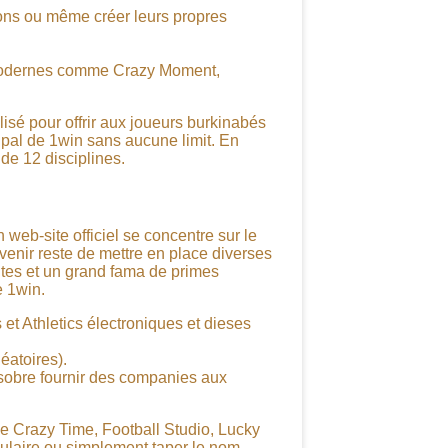
ions ou même créer leurs propres
” “modernes comme Crazy Moment,
lisé pour offrir aux joueurs burkinabés
cipal de 1win sans aucune limit. En
 de 12 disciplines.
web-site officiel se concentre sur le
venir reste de mettre en place diverses
ntes et un grand fama de primes
e 1win.
 et Athletics électroniques et dieses
éatoires).
 sobre fournir des companies aux
me Crazy Time, Football Studio, Lucky
Populaire ou simplement taper le nom