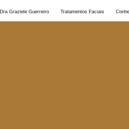
Dra Graziele Guerreiro
Tratamentos Faciais
Conhe