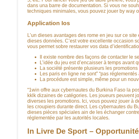
dans una barre de documentation. Si vous ne souhai
techniques minimales, vous pouvez jouer by way of
Application Ios
L’un dieses avantages des rome en jeu sur ce site
dieses données. C’est votre excellente occasion sob
vous permet sobre restaurer vos data d’identificati
Il existe nombre des façons de contacter le s
L’idée du jeu est d’encaisser à temps avant qu
La société présente plusieurs les promotions
Les paris en ligne ne sont” “pas réglementés
La procédure est simple, même pour un nouve
“1win offre aux cybernautes du Burkina Faso la poss
kklk dizaines de catégories. Les joueurs peuvent j
diverses les promotions. Ici, vous pouvez jouer à
les croupiers durante direct. Les cybernautes du B
dieses pièces spéciales ain de les échanger contre d
réglementée par les autorités locales.
In Livre De Sport – Opportunité