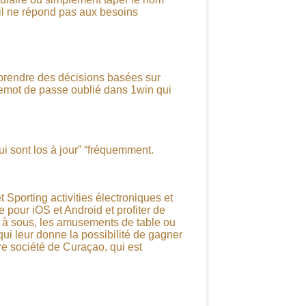
eil ne répond pas aux besoins
 prendre des décisions basées sur
ntemot de passe oublié dans 1win qui
i sont los à jour” “fréquemment.
 Sporting activities électroniques et
pour iOS et Android et profiter de
 à sous, les amusements de table ou
ui leur donne la possibilité de gagner
tre société de Curaçao, qui est