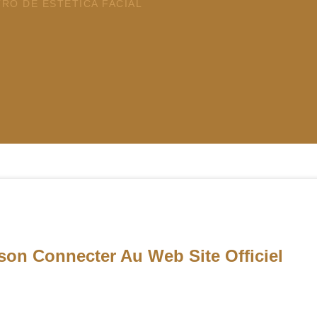
RO DE ESTÉTICA FACIAL
son Connecter Au Web Site Officiel